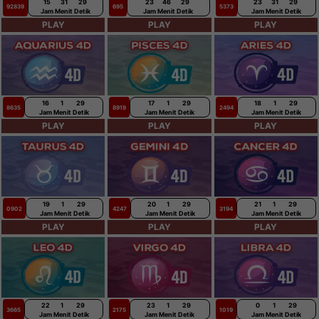
15
31
28
23
46
28
23
31
28
92839
695
5373
Jam
Menit
Detik
Jam
Menit
Detik
Jam
Menit
Detik
PLAY
PLAY
PLAY
16
1
28
17
1
28
18
1
28
8635
8919
2494
Jam
Menit
Detik
Jam
Menit
Detik
Jam
Menit
Detik
PLAY
PLAY
PLAY
19
1
28
20
1
28
21
1
28
0902
4247
3194
Jam
Menit
Detik
Jam
Menit
Detik
Jam
Menit
Detik
PLAY
PLAY
PLAY
22
1
28
23
1
28
0
1
28
3665
2175
1019
Jam
Menit
Detik
Jam
Menit
Detik
Jam
Menit
Detik