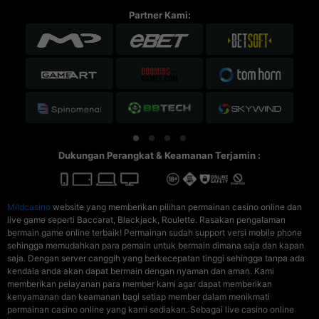
Partner Kami:
Dukungan Perangkat & Keamanan Terjamin :
Mildcasino
website yang memberikan pilihan permainan casino online dan
live game seperti Baccarat, Blackjack, Roulette. Rasakan pengalaman
bermain game online terbaik! Permainan sudah support versi mobile phone
sehingga memudahkan para pemain untuk bermain dimana saja dan kapan
saja. Dengan server canggih yang berkecepatan tinggi sehingga tanpa ada
kendala anda akan dapat bermain dengan nyaman dan aman. Kami
memberikan pelayanan para member kami agar dapat memberikan
kenyamanan dan keamanan bagi setiap member dalam menikmati
permainan casino online yang kami sediakan. Sebagai live casino online