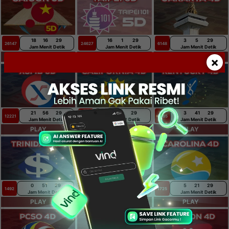
18
16
28
16
1
28
3
5
28
26147
24627
6148
Jam
Menit
Detik
Jam
Menit
Detik
Jam
Menit
Detik
PLAY
PLAY
PLAY
×
21
56
28
11
51
28
3
41
28
12221
6864
8365
Jam
Menit
Detik
Jam
Menit
Detik
Jam
Menit
Detik
PLAY
PLAY
PLAY
0
51
27
23
51
27
5
21
27
1492
4430
1725
Jam
Menit
Detik
Jam
Menit
Detik
Jam
Menit
Detik
PLAY
PLAY
PLAY