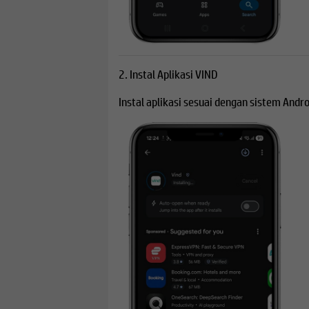
2. Instal Aplikasi VIND
Instal aplikasi sesuai dengan sistem And