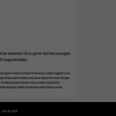
i ke halaman situs game slot kesayangan
i tanpa kendala.
ain game online terbaik! Permainan sudah support versi
gga tanpa ada kendala anda akan dapat bermain dengan
enikmati permainan casino online yang kami
n anda ataupun untuk membantu anda dalam proses
ANTI BLOKIR