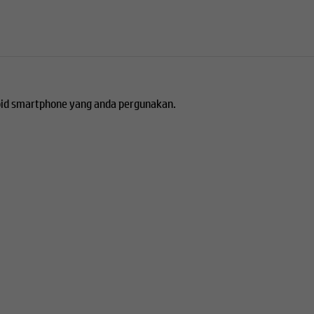
roid smartphone yang anda pergunakan.