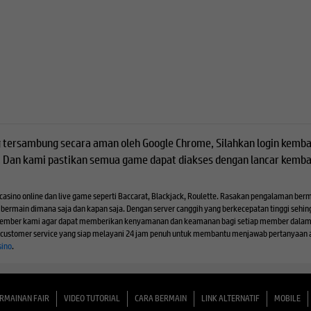
tersambung secara aman oleh Google Chrome, Silahkan login kembal
 Dan kami pastikan semua game dapat diakses dengan lancar kembal
sino online dan live game seperti Baccarat, Blackjack, Roulette. Rasakan pengalaman berm
rmain dimana saja dan kapan saja. Dengan server canggih yang berkecepatan tinggi sehin
mber kami agar dapat memberikan kenyamanan dan keamanan bagi setiap member dalam m
iki customer service yang siap melayani 24 jam penuh untuk membantu menjawab pertanyaa
sino
.
RMAINAN FAIR
VIDEO TUTORIAL
CARA BERMAIN
LINK ALTERNATIF
MOBILE