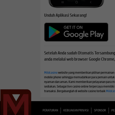
Unduh Aplikasi Sekarang!
Setelah Anda sudah Otomatis Tersambung 
anda melalui web browser Google Chrome,
Mildcasino
website yang memberikan pilihan permainan ca
mobile phone sehingga memudahkan para pemain untuk be
nyaman dan aman. Kami memberikan pelayanan para me
sediakan. Sebagai live casino online terpercaya memil
transaksi. Bergabunglah di website casino terbaik
Mildca
PERATURAN
KEBIJAKAN PRIVASI
SPONSOR
PE