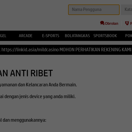
Obrolan
P
GEL
ARCADE
E-SPORTS
BOLATANGKAS
SPORTSBOOK
PO
 https://linkid.asia/mildcasino MOHON PERHATIKAN REKENING KAMI Y
N ANTI RIBET
nyamanan dan Kelancaran Anda Bermain.
ai dengan jenis device yang anda miliki.
tal dan menggunakannya: