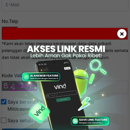
No.Telp
×
+62
*Kami akan tetap menjaga kerahasiaan data-data pribadi
pelanggan dan hanya digunakan untuk kepentingan bisnis semata
dan tidak akan diberikan kepada pihak ketiga sekalipun.
Kode Validasi
Saya bersedia menerima email promosi
Mildcasino.com.
Saya setuju dengan peraturan yg berlaku.