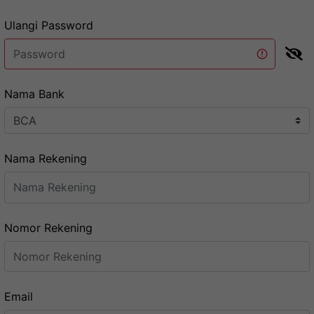
Ulangi Password
Nama Bank
Nama Rekening
Nomor Rekening
Email