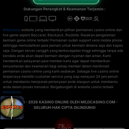
Dukungan Perangkat & Keamanan Terjamin :
Mildcasino
website yang memberikan pilihan permainan casino online dan
live game seperti Baccarat, Blackjack, Roulette. Rasakan pengalaman
bermain game online terbaik! Permainan sudah support versi mobile phone
sehingga memudahkan para pemain untuk bermain dimana saja dan kapan
saja. Dengan server canggih yang berkecepatan tinggi sehingga tanpa ada
kendala anda akan dapat bermain dengan nyaman dan aman. Kami
memberikan pelayanan para member kami agar dapat memberikan
kenyamanan dan keamanan bagi setiap member dalam menikmati
permainan casino online yang kami sediakan. Sebagai live casino online
terpercaya memiliki customer service yang siap melayani 24 jam penuh
untuk membantu menjawab pertanyaan anda ataupun untuk membantu
anda dalam proses transaksi. Bergabunglah di website casino terbaik
Mildcasino
.
© 2015 - 2026 KASINO ONLINE OLEH MILDCASINO.COM -
SELURUH HAK CIPTA DILINDUNGI